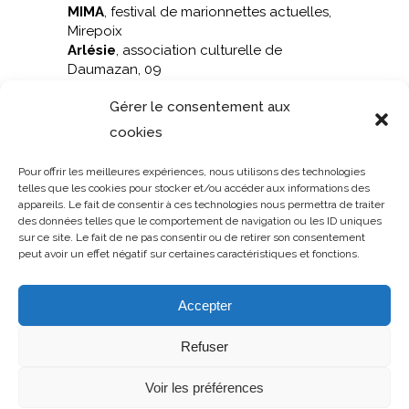
MIMA
, festival de marionnettes actuelles,
Mirepoix
Arlésie
, association culturelle de
Daumazan, 09
Odyssud
, Centre culturel de la ville de
Gérer le consentement aux
Blagnac
Espace culturel des Corbières
,
cookies
CCRLCM de Lézignan Corbières
Théâtre à la Coque
, centre national de
Pour offrir les meilleures expériences, nous utilisons des technologies
la marionnette de Hennebont
telles que les cookies pour stocker et/ou accéder aux informations des
Maison de l’Eau
, Théâtre d’Allègre-les-
appareils. Le fait de consentir à ces technologies nous permettra de traiter
Fumades
des données telles que le comportement de navigation ou les ID uniques
sur ce site. Le fait de ne pas consentir ou de retirer son consentement
l’Usinotopie
, fabrique d’utopies de
peut avoir un effet négatif sur certaines caractéristiques et fonctions.
Villemur sur Tarn.
Le Tortill’art,
Saint Amant-Soult
Occitanie en Scène
Accepter
la
DRAC
Occitanie
Refuser
la
Région Occitanie
le Département de l’
Ariège
la commune de
Limbrassac
(09)
Voir les préférences
la commune de
Lieurac
(09)