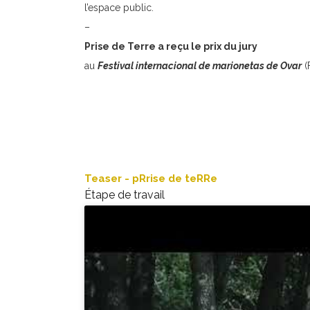
l’espace public.
–
Prise de Terre a reçu le prix du jury
au
Festival internacional de marionetas de Ovar
(
Teaser - pRrise de teRRe
Étape de travail