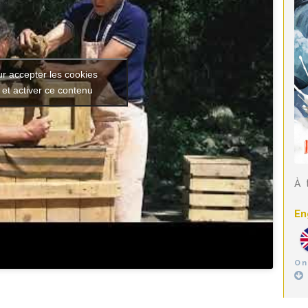
ur accepter les cookies
 et activer ce contenu
À 
En
On