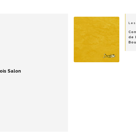
Les
Con
de 
Bou
ois Salon